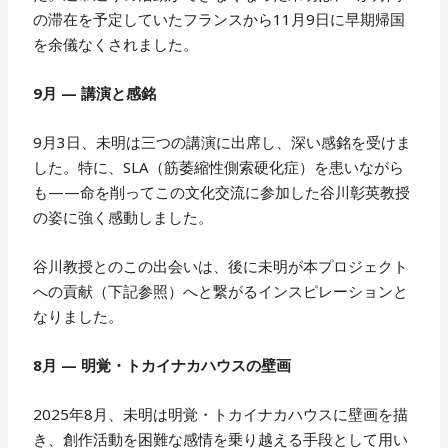
の滞在を予定していたフランスから11月9日に早期帰国
を余儀なくされました。
9月 — 講演と感銘
9月3日、未明は三つの講演に出席し、深い感銘を受けま
した。特に、SLA（筋萎縮性側索硬化症）を患いながら
も——命を削ってこの文化交流に参加した谷川彰英教授
の姿に強く感動しました。
谷川教授とのこの出会いは、後に未明が本プロジェクト
への貢献（下記参照）へと繋がるインスピレーションと
なりました。
8月 — 明覚・トカイナカハウスの壁画
2025年8月、未明は明覚・トカイナカハウスに壁画を描
き、創作活動を困難な感情を乗り越える手段として用い