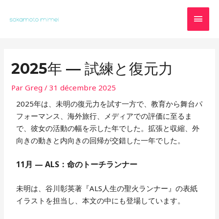
Aller
MEN
au
contenu
PRIN
Navigation
2025年 — 試練と復元力
des
articles
Par
Greg
/
31 décembre 2025
2025年は、未明の復元力を試す一方で、教育から舞台パ
フォーマンス、海外旅行、メディアでの評価に至るま
で、彼女の活動の幅を示した年でした。拡張と収縮、外
向きの動きと内向きの回帰が交錯した一年でした。
11月 — ALS：命のトーチランナー
未明は、谷川彰英著『ALS人生の聖火ランナー』の表紙
イラストを担当し、本文の中にも登場しています。